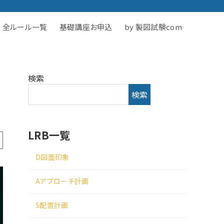
全ルール一覧
基礎講座お申込
by 製図試験com
検索
検索
LRB一覧
D図面印象
Aアプローチ計画
S配置計画