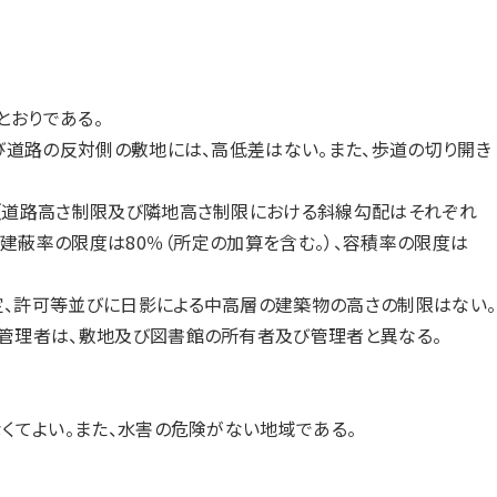
とおりである。
及び道路の反対側の敷地には、高低差はない。また、歩道の切り開き
域（道路高さ制限及び隣地高さ制限における斜線勾配はそれぞれ
た、建蔽率の限度は80％（所定の加算を含む。）、容積率の限度は
定、許可等並びに日影による中高層の建築物の高さの制限はない。
び管理者は、敷地及び図書館の所有者及び管理者と異なる。
なくてよい。また、水害の危険がない地域である。