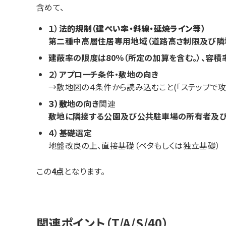
含めて、
１）
法的規制（建ぺい率・斜線・延焼ライン等）
第二種中高層住居専用地域（道路高さ制限及び隣地
建蔽率の限度は80％（所定の加算を含む。）、容積
２）アプローチ条件・敷地の向き
→敷地図の４条件から読み込むこと(
「ステップで攻
３）
敷
地の向き
関連
敷地に隣接する公園及び公共駐車場の所有者及び
４）基礎選定
地盤改良の上、直接基礎（ベタもしくは独立基礎）
この
4点
となります。
関連ポイント（T/A/S/40）