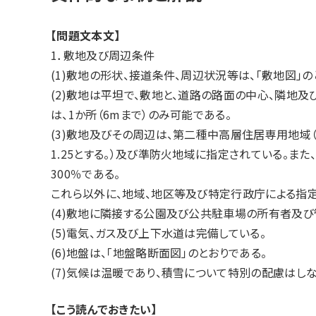
【問題文本文】
1．敷地及び周辺条件
(1)敷地の形状、接道条件、周辺状況等は、「敷地図」の
(2)敷地は平坦で、敷地と、道路の路面の中心、隣地
は、1か所（6mまで）のみ可能である。
(3)敷地及びその周辺は、第二種中高層住居専用地
1.25とする。）及び準防火地域に指定されている。ま
300％である。
これら以外に、地域、地区等及び特定行政庁による指
(4)敷地に隣接する公園及び公共駐車場の所有者及
(5)電気、ガス及び上下水道は完備している。
(6)地盤は、「地盤略断面図」のとおりである。
(7)気候は温暖であり、積雪について特別の配慮はし
【こう読んでおきたい】