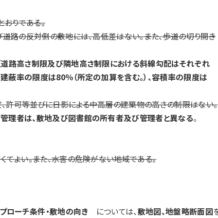
とおりである。
及び道路の反対側の敷地には、高低差はない。また、歩道の切り開き
（道路高さ制限及び隣地高さ制限における斜線勾配はそれぞれ
、
建蔽率の限度は80％（所定の加算を含む。）、容積率の限度は
定、許可等並びに日影による中高層の建築物の高さの制限はない。
管理者は、敷地及び図書館の所有者及び管理者と異なる
。
なくてよい。また、水害の危険がない地域である。
アプローチ条件・敷地の向き
については、
敷地図、地盤略断面図