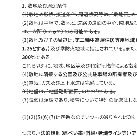
1．敷地及び周辺条件
(1)敷地の形状、接道条件、周辺状況等は、「敷地図」の
(2)敷地は平坦で、敷地と、道路の路面の中心、隣地
は、1か所（6mまで）のみ可能である。
(3)敷地及びその周辺は、
第二種中高層住居専用地域
1.25とする。）
及び準防火地域に指定されている。また
300％
である。
これら以外に、地域、地区等及び特定行政庁による指
(4)
敷地に隣接する公園及び公共駐車場の所有者及び
(5)電気、ガス及び上下水道は完備している。
(6)地盤は、「地盤略断面図」のとおりである。
(7)気候は温暖であり、積雪について特別の配慮はし
(1)(2)(5)(6)(7)は定番なのでいつもの通りやればOK。
つまり、
・
法的規制（建ぺい率・斜線・延焼ライン等）・