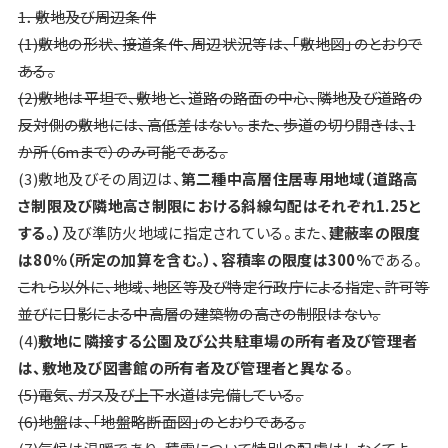
1．敷地及び周辺条件
(1)敷地の形状、接道条件、周辺状況等は、「敷地図」のとおりで
ある。
(2)敷地は平坦で、敷地と、道路の路面の中心、隣地及び道路の
反対側の敷地には、高低差はない。また、歩道の切り開きは、1
か所（6mまで）のみ可能である。
(3)敷地及びその周辺は、
第二種中高層住居専用地域（道路高
さ制限及び隣地高さ制限における斜線勾配はそれぞれ1.25と
する。）
及び準防火地域に指定されている。また、
建蔽率の限度
は80％（所定の加算を含む。）、容積率の限度は300％
である。
これら以外に、地域、地区等及び特定行政庁による指定、許可等
並びに日影による中高層の建築物の高さの制限はない。
(4)
敷地に隣接する公園及び公共駐車場の所有者及び管理者
は、敷地及び図書館の所有者及び管理者と異なる
。
(5)電気、ガス及び上下水道は完備している。
(6)地盤は、「地盤略断面図」のとおりである。