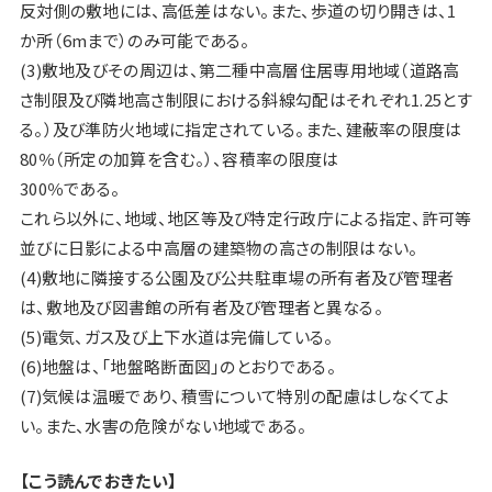
反対側の敷地には、高低差はない。また、歩道の切り開きは、1
か所（6mまで）のみ可能である。
(3)敷地及びその周辺は、第二種中高層住居専用地域（道路高
さ制限及び隣地高さ制限における斜線勾配はそれぞれ1.25とす
る。）及び準防火地域に指定されている。また、建蔽率の限度は
80％（所定の加算を含む。）、容積率の限度は
300％である。
これら以外に、地域、地区等及び特定行政庁による指定、許可等
並びに日影による中高層の建築物の高さの制限はない。
(4)敷地に隣接する公園及び公共駐車場の所有者及び管理者
は、敷地及び図書館の所有者及び管理者と異なる。
(5)電気、ガス及び上下水道は完備している。
(6)地盤は、「地盤略断面図」のとおりである。
(7)気候は温暖であり、積雪について特別の配慮はしなくてよ
い。また、水害の危険がない地域である。
【こう読んでおきたい】