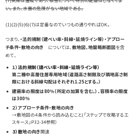
(7)気候は温暖であり、積雪について特別の配慮はしなくてよ
い。また、水害の危険がない地域である。
(1)(2)(5)(6)(7)は定番なのでいつもの通りやればOK。
つまり、
・
法的規制（建ぺい率・斜線・延焼ライン等）・アプロー
チ条件・敷地の向き
については、
敷地図、地盤略断面図
を含
めて、
１）
法的規制（建ぺい率・斜線・延焼ライン等）
第二種中高層住居専用地域（道路高さ制限及び隣地高さ制
限における斜線勾配はそれぞれ1.25とする。）
建蔽率の限度は80％（所定の加算を含む。）、容積率の限度
は300％
２）アプローチ条件・敷地の向き
→敷地図の４条件から読み込むこと(
「ステップで攻略するエ
スキース」P32-34参照
）
３）
敷
地の向き
関連