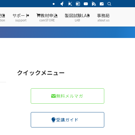
配信
サポート
教材申込
製図試験LAB
事務局
tion
support
comSTORE
LAB
about us
クイックメニュー
無料メルマガ
受講ガイド