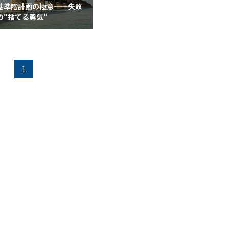
基準階計画の極意──失敗
の“捨てる勇気”
1