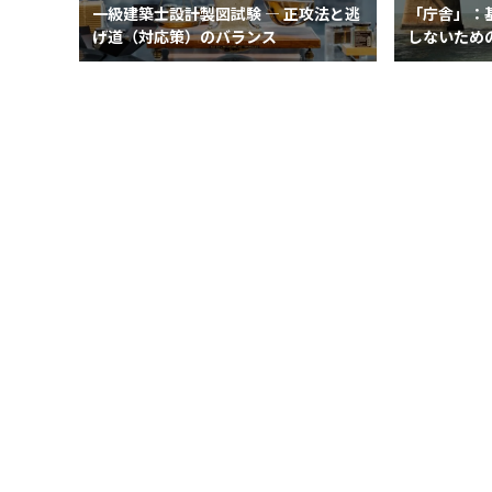
一級建築士設計製図試験 ― 正攻法と逃
「庁舎」：
げ道（対応策）のバランス
しないため