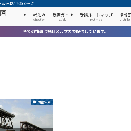
士 設計製図試験を学ぶ
製図
考え方
受講ガイド
受講ルートマップ
情報
direction
guide
root map
distribu
全ての情報は無料メルマガで配信しています。
閑話休題