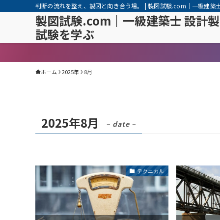
判断の流れを整え、製図と向き合う場。 | 製図試験.com｜一級建築
製図試験.com｜一級建築士 設計
試験を学ぶ
ホーム
2025年
8月
2025年8月
– date –
テクニカル