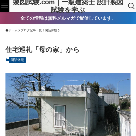
製図試験.com｜一級建築士 設計製図
試験を学ぶ
全ての情報は無料メルマガで配信しています。
ホーム
ブログ記事一覧
閑話休題
住宅巡礼「母の家」から
閑話休題