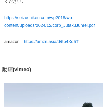
ください。
https://seizushiken.com/wp2018/wp-
content/uploads/2024/12/corb_JutakuJunrei.pdf
amazon
https://amzn.asia/d/5b4Xq5T
動画(vimeo)