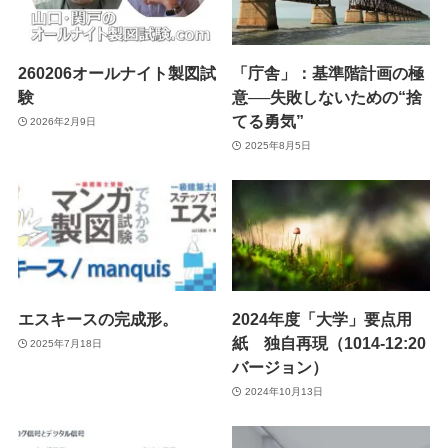
260206オールナイト製図試
「庁舎」：基準階計画の極
験
意──失敗しないための“捨
てる勇気”
2026年2月9日
2025年8月5日
エスキースの完成形。
2024年度「大学」要点用
紙 独自再現（1014-12:20
2025年7月18日
バージョン）
2024年10月13日