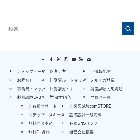
▷トップページ
▷考え方
▷情報配信
お問合せ
▷受講ルートマップ
メルマガ登録
事務局・マップ
▷受講ガイド
製図試験の思考法
製図試験LAB
教材購入
ブログ一覧
▷各種サポート
▷製図試験comSTORE
ステップエスキース
設備設計一級資料
無料面談申込
各種SNSリンク
無料DL資料
運営会社概要