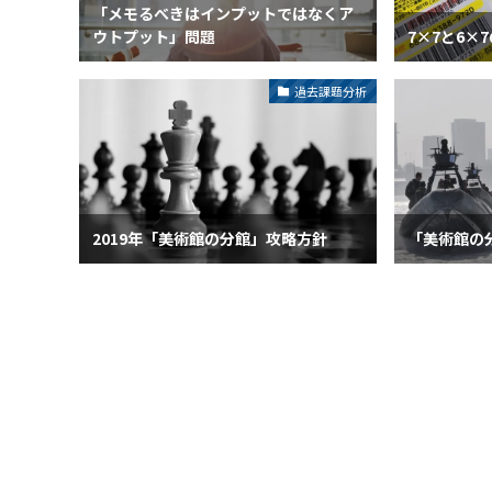
「メモるべきはインプットではなくア
ウトプット」問題
7×7と6×
過去課題分析
2019年「美術館の分館」攻略方針
「美術館の