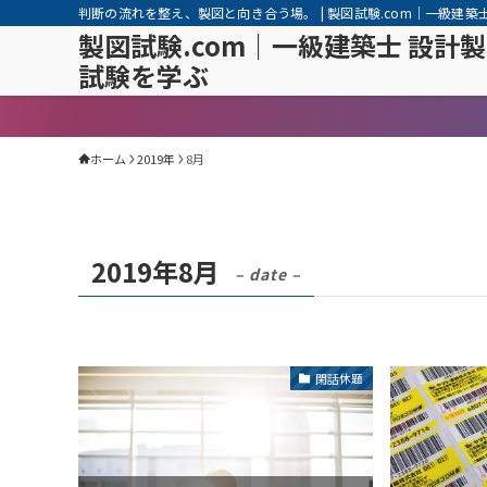
判断の流れを整え、製図と向き合う場。 | 製図試験.com｜一級建築
製図試験.com｜一級建築士 設計
試験を学ぶ
ホーム
2019年
8月
2019年8月
– date –
閑話休題