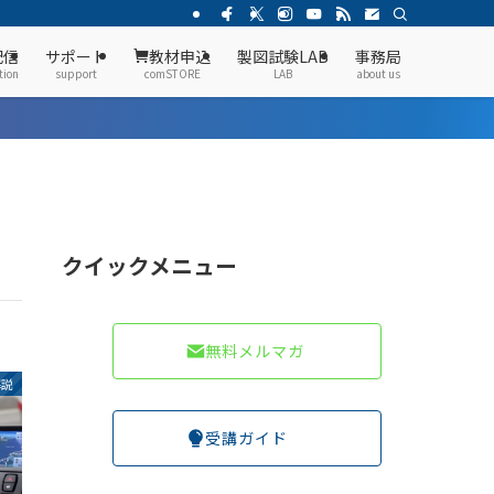
配信
サポート
教材申込
製図試験LAB
事務局
tion
support
comSTORE
LAB
about us
クイックメニュー
無料メルマガ
解説
受講ガイド