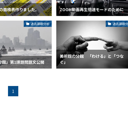
7の面積表作りました。
ZOOM動画再生倍速モードのために
過去課題分析
過去課題
美術館の分館 「わける」と「つな
分館」第1課題問題文公開
ぐ」
1