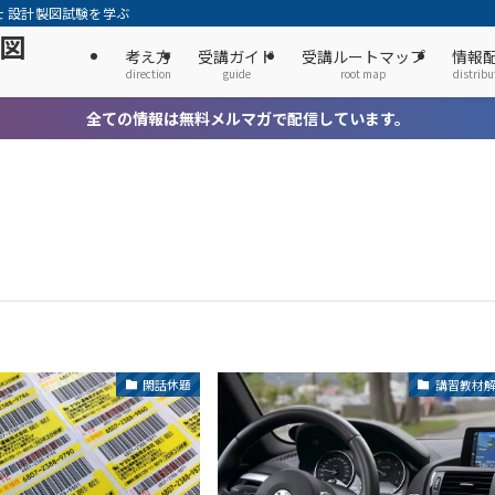
士 設計製図試験を学ぶ
製図
考え方
受講ガイド
受講ルートマップ
情報
direction
guide
root map
distribu
全ての情報は無料メルマガで配信しています。
閑話休題
講習教材