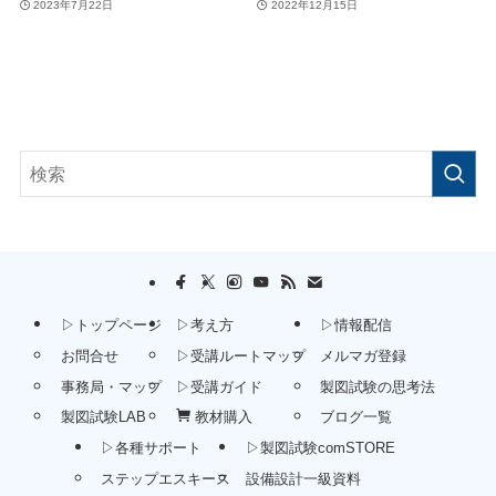
2023年7月22日
2022年12月15日
▷トップページ
▷考え方
▷情報配信
お問合せ
▷受講ルートマップ
メルマガ登録
事務局・マップ
▷受講ガイド
製図試験の思考法
製図試験LAB
教材購入
ブログ一覧
▷各種サポート
▷製図試験comSTORE
ステップエスキース
設備設計一級資料