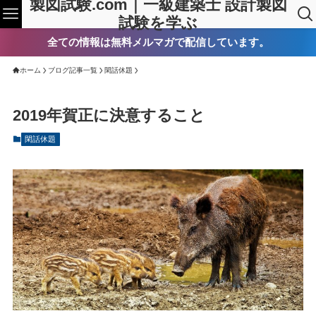
製図試験.com｜一級建築士 設計製図
試験を学ぶ
全ての情報は無料メルマガで配信しています。
ホーム
ブログ記事一覧
閑話休題
2019年賀正に決意すること
閑話休題