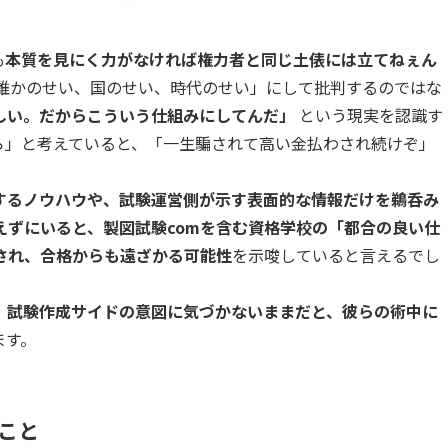
も
本質を見にく力がなければ権力者と同じ土俵には立てねぇん
「誰かのせい、国のせい、時代のせい」にして批判するのではな
しい。だからこういう仕組みにしてんだ」
という現実を認識す
ら」と考えていると、「一生騙されて高い金払わされ続けぞ」
するノウハウや、試験運営側が示す表面的な情報だけを鵜呑み
えずにいると、製図試験comを含む資格学校の「都合の良い仕
され、合格からも遠ざかる可能性
を示唆していると言えるでし
、
試験作成サイドの意図に気づかないままだと、彼らの術中に
ます。
こと