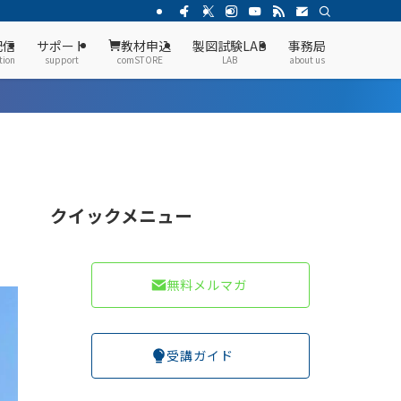
配信
サポート
教材申込
製図試験LAB
事務局
tion
support
comSTORE
LAB
about us
クイックメニュー
無料メルマガ
受講ガイド