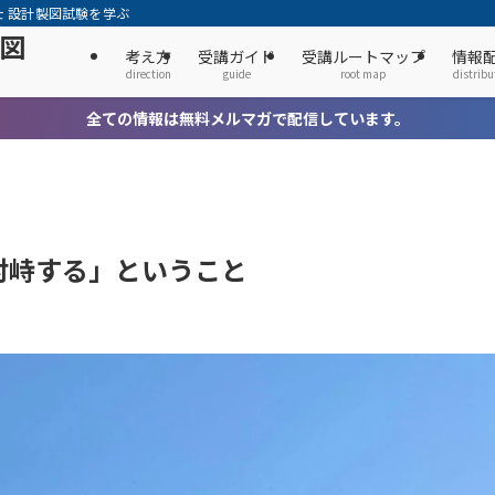
士 設計製図試験を学ぶ
製図
考え方
受講ガイド
受講ルートマップ
情報
direction
guide
root map
distribu
全ての情報は無料メルマガで配信しています。
対峙する」ということ