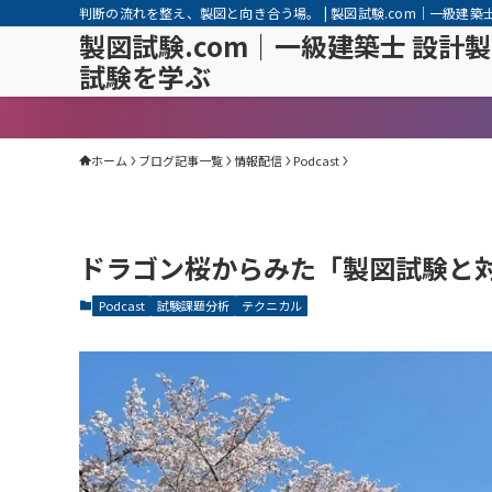
判断の流れを整え、製図と向き合う場。 | 製図試験.com｜一級建築
製図試験.com｜一級建築士 設計
試験を学ぶ
ホーム
ブログ記事一覧
情報配信
Podcast
ドラゴン桜からみた「製図試験と
Podcast
試験課題分析
テクニカル