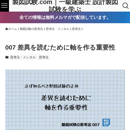
製図試験.com｜一級建築士 設計製図
試験を学ぶ
全ての情報は無料メルマガで配信しています。
ホーム
製図試験の思考法
思考法・メンタル
思考法
007 差異を読むために軸を作る重要性
思考法・メンタル
思考法