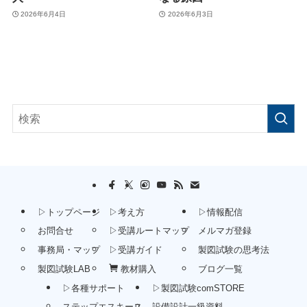
2026年6月4日
2026年6月3日
▷トップページ
▷考え方
▷情報配信
お問合せ
▷受講ルートマップ
メルマガ登録
事務局・マップ
▷受講ガイド
製図試験の思考法
製図試験LAB
教材購入
ブログ一覧
▷各種サポート
▷製図試験comSTORE
ステップエスキース
設備設計一級資料