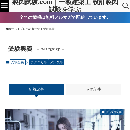
製図試験.com｜一級建築士 設計製図
試験を学ぶ
全ての情報は無料メルマガで配信しています。
ホーム
ブログ記事一覧
受験奥義
受験奥義
– category –
受験奥義
テクニカル
メンタル
新着記事
人気記事
メルマガ抜粋