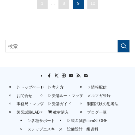
1
...
8
9
10
▷トップページ
▷考え方
▷情報配信
お問合せ
▷受講ルートマップ
メルマガ登録
事務局・マップ
▷受講ガイド
製図試験の思考法
製図試験LAB
教材購入
ブログ一覧
▷各種サポート
▷製図試験comSTORE
ステップエスキース
設備設計一級資料